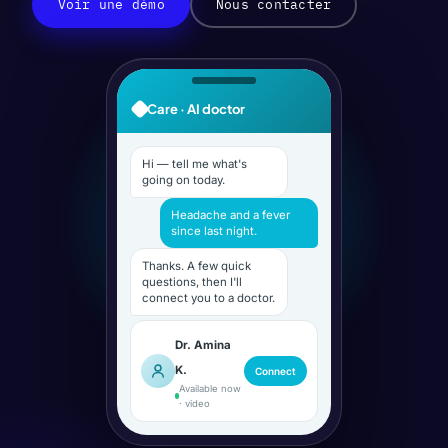
Voir une démo
Nous contacter
Care · AI doctor
Hi — tell me what's
going on today.
Headache and a fever
since last night.
Thanks. A few quick
questions, then I'll
connect you to a doctor.
Dr. Amina
K.
Connect
Available now
· video